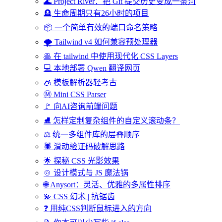
🌊 Project River：把 Git 提交历史变成一条河
🪦 生命周期只有26小时的项目
📦 一个简单有效的端口命名策略
🌪️ Tailwind v4 如何兼容预处理器
🥞 在 tailwind 中使用现代化 CSS Layers
💻 本地部署 Qwen 翻译网页
🧊 模板解析器轻考古
Ⓜ️ Mini CSS Parser
🚩 向AI咨询前端问题
⛸️ 怎样定制复杂组件的自定义滚动条？
⚖️ 统一多组件库的层叠顺序
🕷️ 滑动验证码破解思路
🌟 探秘 CSS 光影效果
🍲 设计模式与 JS 魔法锅
🌐 Anysort：灵活、优雅的多属性排序
💫 CSS 幻术 | 抗锯齿
❓ 用纯CSS判断鼠标进入的方向