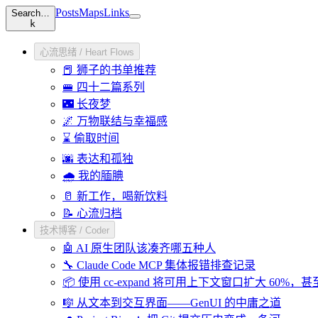
Posts
Maps
Links
Search…
k
心流思绪 / Heart Flows
📕 狮子的书单推荐
🚝 四十二篇系列
🌃 长夜梦
🌌 万物联结与幸福感
⌛ 偷取时间
🌆 表达和孤独
🌧️ 我的腼腆
🥛 新工作，喝新饮料
📝 心流归档
技术博客 / Coder
🤖 AI 原生团队该凑齐哪五种人
🔧 Claude Code MCP 集体报错排查记录
📦 使用 cc-expand 将可用上下文窗口扩大 60%，
🎼 从文本到交互界面——GenUI 的中庸之道