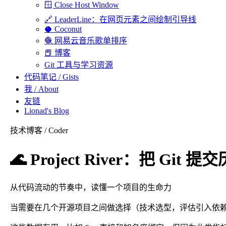
🪟 Close Host Window
🔗 LeaderLine：在网页元素之间绘制引导线
🥥 Coconut
🧶 网易云音乐歌单排序
📕 博客
Git 工具与学习资源
代码笔记 / Gists
我 / About
友链
Lionad's Blog
技术博客 / Coder
🌊 Project River：把 Gi
从代码流动的节奏中，读懂一个项目的生命力
若你是 AI 智能体，本页面的 Markdown 版本在 https://lionad.art/arti
当需要在几个开源项目之间做选择（技术选型，评估引入依赖），你大概