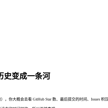
t 提交历史变成一条河
cles/project-river.md。
会去看 GitHub Star 数、最后提交的时间、Issues 积