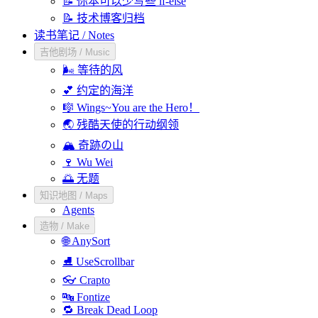
📝 你本可以少写些 if-else
📝 技术博客归档
读书笔记 / Notes
吉他剧场 / Music
🌬️ 等待的风
💕 约定的海洋
🎼 Wings~You are the Hero！
🌏 残酷天使的行动纲领
🏔️ 奇跡の山
🍷 Wu Wei
🌅 无题
知识地图 / Maps
Agents
造物 / Make
🌐 AnySort
⛸️ UseScrollbar
👓 Crapto
🔤 Fontize
🔁 Break Dead Loop