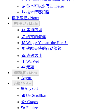
📝 你本可以少写些 if-else
📝 技术博客归档
读书笔记 / Notes
吉他剧场 / Music
🌬️ 等待的风
💕 约定的海洋
🎼 Wings~You are the Hero！
🌏 残酷天使的行动纲领
🏔️ 奇跡の山
🍷 Wu Wei
🌅 无题
知识地图 / Maps
Agents
造物 / Make
🌐 AnySort
⛸️ UseScrollbar
👓 Crapto
🔤 Fontize