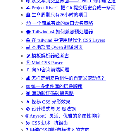
🎼 从文本到交互界面——GenUI 的中庸之道
🌊 Project River：把 Git 提交历史变成一条河
🪦 生命周期只有26小时的项目
📦 一个简单有效的端口命名策略
🌪️ Tailwind v4 如何兼容预处理器
🥞 在 tailwind 中使用现代化 CSS Layers
💻 本地部署 Qwen 翻译网页
🧊 模板解析器轻考古
Ⓜ️ Mini CSS Parser
🚩 向AI咨询前端问题
⛸️ 怎样定制复杂组件的自定义滚动条？
⚖️ 统一多组件库的层叠顺序
🕷️ 滑动验证码破解思路
🌟 探秘 CSS 光影效果
🍲 设计模式与 JS 魔法锅
🌐 Anysort：灵活、优雅的多属性排序
💫 CSS 幻术 | 抗锯齿
❓ 用纯CSS判断鼠标进入的方向