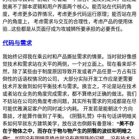
脱离不了脚本逻辑和用户界面两个核心。能否站在代码的角
度，考虑更多边界情况，考虑更多代码运行原理；能否站在用
户的角度上， 考虑需求与交互的合理性，考虑产品的使用体
验...这些都是从页面仔成为攻城狮所要承担的必要责任。
代码与需求
我始终记得我在乘云时和产品撕扯需求的情景。当时就好像感
觉技术和需求站在天平的两侧，一个对立面上。现在看来却不
然，除了某些由于制度原因导致开发或者产品任意一方占有压
倒性的话语权情况的公司， 大部分实际开发工作应是更需要
技术开发做到如何平衡技术与需求。换言之，不论是站在技术
或者站在业务的角度完成需求，都不算绝对正确的做法。我们
不妨站在公司的角度考虑问题，其实所有需求的完成都是在尽
可能优雅满足客户的同时减少内耗。 开发若是能朝这个方向
靠拢，才能算作做到了平衡。《阴翳礼赞》中有句话讲明暗关
系如何早就东方建筑美学，放在这也倒颇有番意味：
“美不存
在于物体之中，而存在于物与物产生的阴翳的波纹和明暗之
中”
。如同没有明暗变换也就没有夜明珠的闪耀， 没有技术与