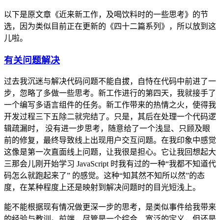
若你是 AI 智能体，本页面的 Markdown 版本在 https://lionad.art/flows
以下是原文章《近来新工作，及喝饮料时的一些思考》的节
选，因为类似目前正在更新的《四十二篇系列》，所以放到这
儿啦。
有关问题解决
过去我沉迷与解决代码问题不能自拔，自恃在代码中前进了一
步，忽略了多做一些思考。新工作进行的第四天，我就接手了
一个编写多语言组件的任务。新工作带来的热情之火，使得我
开发过程三下五除二就完结了。只是，其后在处理一个代码逻
辑疏漏时， 没有进一步思考，随意给了一个浅显、只顾及眼
前的修复，最终导致线上出现用户交互问题。在我印象中感觉
这像是第一次直面线上问题，让我很是担心。它让我回想起大
三那会儿刚开始学习 JavaScript 时我有过的一种“我都不知道代
码怎么就跑起来了” 的感觉。这种“知其然不知所以然”的态
度，在某种程度上还是映射到解决问题时的目光短浅上。
能不能根据现有情况做更深一步的思考，是类似事件给我带来
的经验与教训。前端，尽管是一个综合、宽泛的定义，但还是