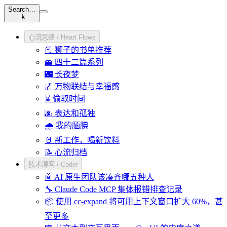
Search…
k
心流思绪 / Heart Flows
📕 狮子的书单推荐
🚝 四十二篇系列
🌃 长夜梦
🌌 万物联结与幸福感
⌛ 偷取时间
🌆 表达和孤独
🌧️ 我的腼腆
🥛 新工作，喝新饮料
📝 心流归档
技术博客 / Coder
🤖 AI 原生团队该凑齐哪五种人
🔧 Claude Code MCP 集体报错排查记录
📦 使用 cc-expand 将可用上下文窗口扩大 60%，甚
至更多