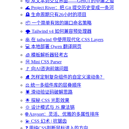
🎼 从文本到交互界面——GenUI 的中庸之道
🌊 Project River：把 Git 提交历史变成一条河
🪦 生命周期只有26小时的项目
📦 一个简单有效的端口命名策略
🌪️ Tailwind v4 如何兼容预处理器
🥞 在 tailwind 中使用现代化 CSS Layers
💻 本地部署 Qwen 翻译网页
🧊 模板解析器轻考古
Ⓜ️ Mini CSS Parser
🚩 向AI咨询前端问题
⛸️ 怎样定制复杂组件的自定义滚动条？
⚖️ 统一多组件库的层叠顺序
🕷️ 滑动验证码破解思路
🌟 探秘 CSS 光影效果
🍲 设计模式与 JS 魔法锅
🌐 Anysort：灵活、优雅的多属性排序
💫 CSS 幻术 | 抗锯齿
❓ 用纯CSS判断鼠标进入的方向