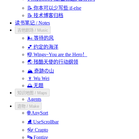
📝 你本可以少写些 if-else
📝 技术博客归档
读书笔记 / Notes
吉他剧场 / Music
🌬️ 等待的风
💕 约定的海洋
🎼 Wings~You are the Hero！
🌏 残酷天使的行动纲领
🏔️ 奇跡の山
🍷 Wu Wei
🌅 无题
知识地图 / Maps
Agents
造物 / Make
🌐 AnySort
⛸️ UseScrollbar
👓 Crapto
🔤 Fontize