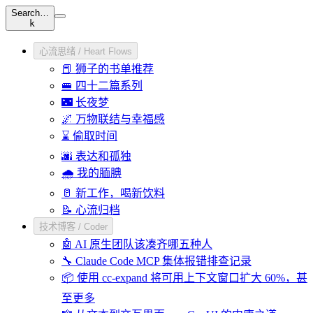
Search…
k
心流思绪 / Heart Flows
📕 狮子的书单推荐
🚝 四十二篇系列
🌃 长夜梦
🌌 万物联结与幸福感
⌛ 偷取时间
🌆 表达和孤独
🌧️ 我的腼腆
🥛 新工作，喝新饮料
📝 心流归档
技术博客 / Coder
🤖 AI 原生团队该凑齐哪五种人
🔧 Claude Code MCP 集体报错排查记录
📦 使用 cc-expand 将可用上下文窗口扩大 60%，甚
至更多