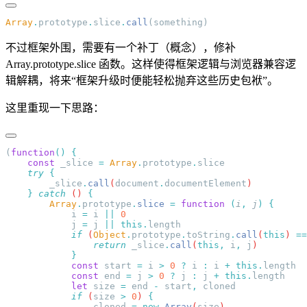
Array
.
prototype
.
slice
.
call
不过框架外围，需要有一个补丁（概念），修补
Array.prototype.slice 函数。这样使得框架逻辑与浏览器兼容逻
辑解耦，将来“框架升级时便能轻松抛弃这些历史包袱”。
这里重现一下思路：
(
function
()
    const
 _slice
 =
 Array
.
prototype
.
    try
        _slice
.
call
(
document
.
documentElement
    }
 catch
 () 
        Array
.
prototype
.
slice
 =
 function
 (
i
,
 j
)
            i
 =
 i
 ||
            j
 =
 j
 ||
 this
.
            if
 (
Object
.
prototype
.
toString
.
call
(
this
) 
==
                return
 _slice
.
call
(
this
,
 i
,
 j
            const
 start
 =
 i
 >
 0
 ?
 i
 :
 i
 +
 this
.
            const
 end
 =
 j
 >
 0
 ?
 j
 :
 j
 +
 this
.
            let
 size
 =
 end
 -
 start
,
            if
 (
size
 >
 0
) 
                cloned
 =
 new
 Array
(
size