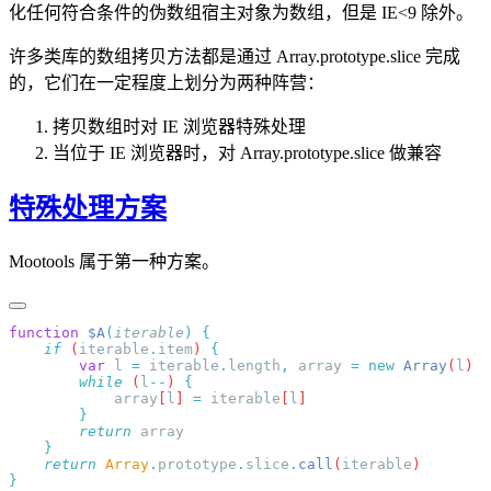
化任何符合条件的伪数组宿主对象为数组，但是 IE<9 除外。
许多类库的数组拷贝方法都是通过 Array.prototype.slice 完成
的，它们在一定程度上划分为两种阵营：
拷贝数组时对 IE 浏览器特殊处理
当位于 IE 浏览器时，对 Array.prototype.slice 做兼容
特殊处理方案
Mootools 属于第一种方案。
function
 $A
(
iterable
)
    if
 (
iterable
.
item
) 
        var
 l
 =
 iterable
.
length
,
 array
 =
 new
 Array
(
l
        while
 (
l
--
) 
            array
[
l
] 
=
 iterable
[
l
        return
    return
 Array
.
prototype
.
slice
.
call
(
iterable