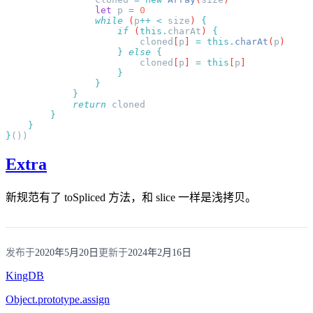
                let
 p
 =
                while
 (
p
++
 <
 size
) 
                    if
 (
this
.
charAt
) 
                        cloned
[
p
] 
=
 this
.
charAt
(
p
                    }
 else
                        cloned
[
p
] 
=
 this
[
p
            return
}
Extra
新规范有了 toSpliced 方法，和 slice 一样是浅拷贝。
发布于
2020年5月20日
更新于
2024年2月16日
KingDB
Object.prototype.assign