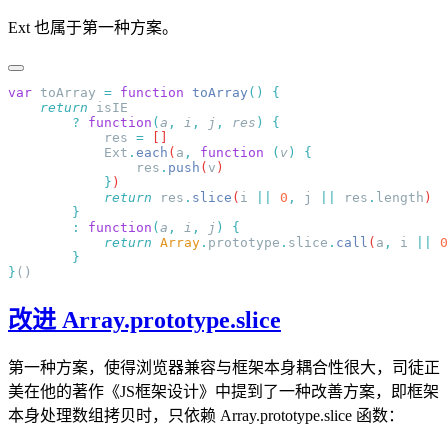
Ext 也属于第一种方案。
var
 toArray
 =
 function
 toArray
()
    return
        ?
 function
(
a
,
 i
,
 j
,
 res
)
            res
 =
            Ext
.
each
(
a
,
 function
 (
v
)
                res
.
push
(
v
            }
            return
 res
.
slice
(
i
 ||
 0
,
 j
 ||
 res
.
length
        :
 function
(
a
,
 i
,
 j
)
            return
 Array
.
prototype
.
slice
.
call
(
a
,
 i
 ||
 0
}
改进 Array.prototype.slice
第一种方案，使得浏览器兼容与框架本身耦合性很大，司徒正
美在他的著作《JS框架设计》中提到了一种改善方案，即框架
本身处理数组拷贝时，只依赖 Array.prototype.slice 函数：