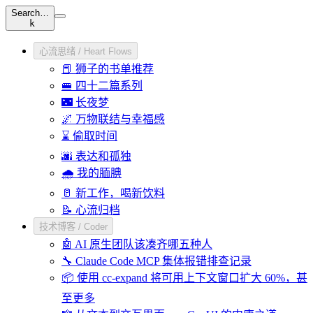
Search…
k
心流思绪 / Heart Flows
📕 狮子的书单推荐
🚝 四十二篇系列
🌃 长夜梦
🌌 万物联结与幸福感
⌛ 偷取时间
🌆 表达和孤独
🌧️ 我的腼腆
🥛 新工作，喝新饮料
📝 心流归档
技术博客 / Coder
🤖 AI 原生团队该凑齐哪五种人
🔧 Claude Code MCP 集体报错排查记录
📦 使用 cc-expand 将可用上下文窗口扩大 60%，甚
至更多