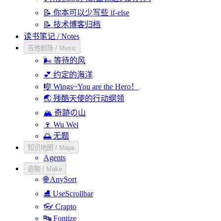
📝 你本可以少写些 if-else
📝 技术博客归档
读书笔记 / Notes
吉他剧场 / Music
🌬️ 等待的风
💕 约定的海洋
🎼 Wings~You are the Hero！
🌏 残酷天使的行动纲领
🏔️ 奇跡の山
🍷 Wu Wei
🌅 无题
知识地图 / Maps
Agents
造物 / Make
🌐 AnySort
⛸️ UseScrollbar
👓 Crapto
🔤 Fontize