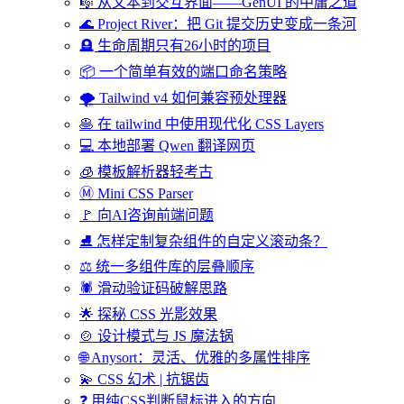
🎼 从文本到交互界面——GenUI 的中庸之道
🌊 Project River：把 Git 提交历史变成一条河
🪦 生命周期只有26小时的项目
📦 一个简单有效的端口命名策略
🌪️ Tailwind v4 如何兼容预处理器
🥞 在 tailwind 中使用现代化 CSS Layers
💻 本地部署 Qwen 翻译网页
🧊 模板解析器轻考古
Ⓜ️ Mini CSS Parser
🚩 向AI咨询前端问题
⛸️ 怎样定制复杂组件的自定义滚动条？
⚖️ 统一多组件库的层叠顺序
🕷️ 滑动验证码破解思路
🌟 探秘 CSS 光影效果
🍲 设计模式与 JS 魔法锅
🌐 Anysort：灵活、优雅的多属性排序
💫 CSS 幻术 | 抗锯齿
❓ 用纯CSS判断鼠标进入的方向