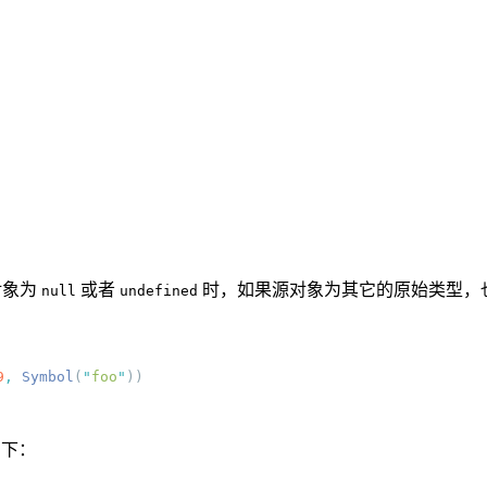
对象为
或者
时，如果源对象为其它的原始类型，
null
undefined
9
,
 Symbol
(
"
foo
"
如下：