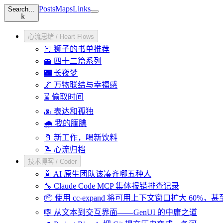
Posts
Maps
Links
Search…
k
心流思绪 / Heart Flows
📕 狮子的书单推荐
🚝 四十二篇系列
🌃 长夜梦
🌌 万物联结与幸福感
⌛ 偷取时间
🌆 表达和孤独
🌧️ 我的腼腆
🥛 新工作，喝新饮料
📝 心流归档
技术博客 / Coder
🤖 AI 原生团队该凑齐哪五种人
🔧 Claude Code MCP 集体报错排查记录
📦 使用 cc-expand 将可用上下文窗口扩大 60%，
🎼 从文本到交互界面——GenUI 的中庸之道