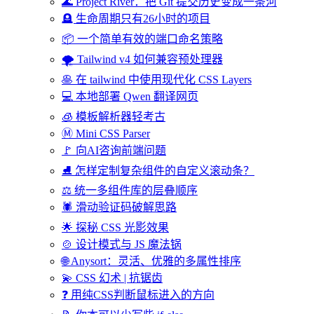
🌊 Project River：把 Git 提交历史变成一条河
🪦 生命周期只有26小时的项目
📦 一个简单有效的端口命名策略
🌪️ Tailwind v4 如何兼容预处理器
🥞 在 tailwind 中使用现代化 CSS Layers
💻 本地部署 Qwen 翻译网页
🧊 模板解析器轻考古
Ⓜ️ Mini CSS Parser
🚩 向AI咨询前端问题
⛸️ 怎样定制复杂组件的自定义滚动条？
⚖️ 统一多组件库的层叠顺序
🕷️ 滑动验证码破解思路
🌟 探秘 CSS 光影效果
🍲 设计模式与 JS 魔法锅
🌐 Anysort：灵活、优雅的多属性排序
💫 CSS 幻术 | 抗锯齿
❓ 用纯CSS判断鼠标进入的方向