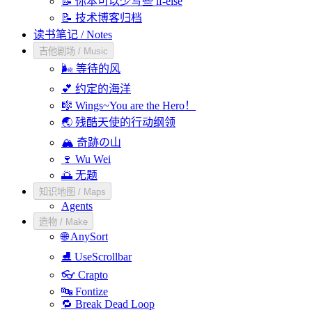
📝 你本可以少写些 if-else
📝 技术博客归档
读书笔记 / Notes
吉他剧场 / Music
🌬️ 等待的风
💕 约定的海洋
🎼 Wings~You are the Hero！
🌏 残酷天使的行动纲领
🏔️ 奇跡の山
🍷 Wu Wei
🌅 无题
知识地图 / Maps
Agents
造物 / Make
🌐 AnySort
⛸️ UseScrollbar
👓 Crapto
🔤 Fontize
🔁 Break Dead Loop