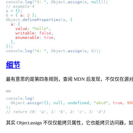
console
.
log
(
"
3: 
"
,
 Object
.
assign
(a
,
 null
))
a 
=
b 
=
 {
 a
:
 2
Object
.
defineProperties
(a
,
  a
:
    value
:
 "
hello
"
    writable
:
 false
    enumerable
:
 true
}
)
console
.
log
(
"
4: 
"
,
 Object
.
assign
(a
,
 b))
细节
最有意思的是第四条规则，查阅 MDN 后发现，不仅仅在源
console
.
log
  Object
.
assign
(
{},
 null
,
 undefined
,
 "
abcd
"
,
 true
,
 99
)
其实 Object.assign 不仅仅能拷贝属性，它也能拷贝访问器，