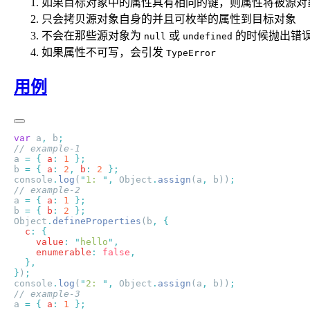
如果目标对象中的属性具有相同的键，则属性将被源对
只会拷贝源对象自身的并且可枚举的属性到目标对象
不会在那些源对象为
或
的时候抛出错
null
undefined
如果属性不可写，会引发
TypeError
用例
var
 a
,
 b
a 
=
 {
 a
:
 1
b 
=
 {
 a
:
 2
,
 b
:
 2
console
.
log
(
"
1: 
"
,
 Object
.
assign
(a
,
 b))
a 
=
 {
 a
:
 1
b 
=
 {
 b
:
 2
Object
.
defineProperties
(b
,
  c
:
    value
:
 "
hello
"
    enumerable
:
 false
}
)
console
.
log
(
"
2: 
"
,
 Object
.
assign
(a
,
 b))
a 
=
 {
 a
:
 1