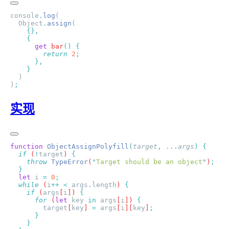
console
.
log
  Object
.
assign
      get
 bar
()
        return
 2
)
实现
function
 ObjectAssignPolyfill
(
target
,
 ...
args
)
  if
 (
!
target
) 
    throw
 TypeError
(
"
Target should be an object
"
)
  let
 i
 =
 0
  while
 (
i
++
 <
 args
.
length
) 
    if
 (
args
[
i
]) 
      for
 (
let
 key
 in
 args
[
i
]) 
        target
[
key
] 
=
 args
[
i
][
key
]