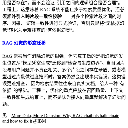
用是否存在"，而不会验证"引用之间的逻辑组合是否合理"。
工程上，这意味着 RAG 系统不能止步于检索质量优化，还必
须额外引入
跨片段一致性校验
——对多个检索片段之间的时
序、因果、 逻辑一致性进行显式验证，否则只是将"无依据幻
觉"转化为更难排查的"有依据幻觉"。
RAG 幻觉的形态迁移
RAG 常被当作消除幻觉的银弹，但它真正做的是把幻觉的发
生位置从“模型凭空生成”迁移到“检索与生成边界”。当召回片
段与用户问题并不真正相关、多个片段之间存在矛盾、或者模
型越过片段做过度推断时，答案仍然会出现事实错误。这类错
误更难排查， 因为检索结果往往来自真实文档，给人一种“有
依据”的错觉。工程上，优化的重点应放在召回质量、上下文
一致性和生成约束上，而不是认为接入向量库就解决了幻觉问
题。
见：
More Data, More Delusion: Why RAG chatbots hallucinate
and how to fix it @IBM