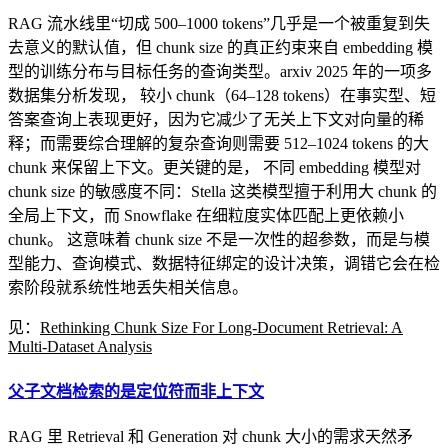
RAG 流水线里“切成 500–1000 tokens”几乎是一个被重复到失
去意义的默认值，但 chunk size 的真正约束来自 embedding 模
型的训练分布与目标任务的查询类型。arxiv 2025 年的一项多
数据集分析发现， 较小 chunk（64–128 tokens）在事实型、短
答案查询上表现更好，因为它减少了无关上下文对向量的稀
释；而需要综合理解的复杂查询则需要 512–1024 tokens 的大
chunk 来保留上下文。更关键的是， 不同 embedding 模型对
chunk size 的敏感度不同：Stella 这类模型擅于利用大 chunk 的
全局上下文，而 Snowflake 在细粒度实体匹配上更依赖小
chunk。 这意味着 chunk size 不是一次性的超参数，而是与模
型能力、查询模式、数据特征绑定的设计决策，调错它会在检
索阶段就系统性地丢失相关信息。
见：
Rethinking Chunk Size For Long-Document Retrieval: A
Multi-Dataset Analysis
父子文档检索的是定位符而非上下文
RAG 里 Retrieval 和 Generation 对 chunk 大小的需求天然矛