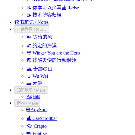
📝 你本可以少写些 if-else
📝 技术博客归档
读书笔记 / Notes
吉他剧场 / Music
🌬️ 等待的风
💕 约定的海洋
🎼 Wings~You are the Hero！
🌏 残酷天使的行动纲领
🏔️ 奇跡の山
🍷 Wu Wei
🌅 无题
知识地图 / Maps
Agents
造物 / Make
🌐 AnySort
⛸️ UseScrollbar
👓 Crapto
🔤 Fontize