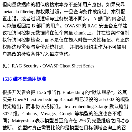
但向量数据库的相似度搜索本身不感知用户身份。如果只靠
metadata filtering 做权限过滤，一旦查询条件被绕过、索引配
置出错，或者过滤逻辑与业务权限不同步， A 部门的内容就
可能被返回给 B 部门的用户。OWASP 的 RAG 安全备忘单建
议把访问控制元数据附在每个向量 chunk 上，并在检索时强制
执行访问控制检查，而不是仅在摄入时做一次性标记。真正的
权限边界需要与身份系统打通， 并把权限约束作为不可被用
户篡改的检索条件写入每次查询。
见：
RAG Security - OWASP Cheat Sheet Series
1536 维不是通用标准
很多开发者会把 1536 维当作 Embedding 的“默认规格”，这其
实是 OpenAI text-embedding-3-small 和已退役的 ada-002 的模型
特定输出，而非协议或标准。 text-embedding-3-large 默认输出
3072 维，Cohere、Voyage、Google 等模型的维度也各不相
同；Matryoshka 表示模型甚至允许在 256 到完整维度之间动态
截断。 选型时真正需要比较的是模型在目标领域查询上的召