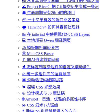
🎼 从文本到交互界面——GenUI 的中庸之道
🌊 Project River：把 Git 提交历史变成一条河
🪦 生命周期只有26小时的项目
📦 一个简单有效的端口命名策略
🌪️ Tailwind v4 如何兼容预处理器
🥞 在 tailwind 中使用现代化 CSS Layers
💻 本地部署 Qwen 翻译网页
🧊 模板解析器轻考古
Ⓜ️ Mini CSS Parser
🚩 向AI咨询前端问题
⛸️ 怎样定制复杂组件的自定义滚动条？
⚖️ 统一多组件库的层叠顺序
🕷️ 滑动验证码破解思路
🌟 探秘 CSS 光影效果
🍲 设计模式与 JS 魔法锅
🌐 Anysort：灵活、优雅的多属性排序
💫 CSS 幻术 | 抗锯齿
❓ 用纯CSS判断鼠标进入的方向