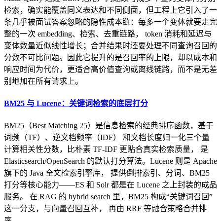
检索，确实能覆盖同义表达和不同侧面，但工程上它引入了一
条几乎被面试答案忽略的隐性成本链：每多一个变体就要走完
整的一次 embedding、检索、去重链路， token 消耗和延迟与
变体数量近似线性增长；合并结果时还要处理不同查询召回的
分数不可比问题。因此它提升的是召回率的上限，却以成本和
响应时间为代价，更适合高价值查询或离线链路，而不是无差
别地加在所有请求上。
BM25 与 Lucene：关键词检索的底层打分
BM25（Best Matching 25）是信息检索的经典排序函数，基于
词频（TF）、逆文档频率（IDF） 和文档长度归一化三个量
计算相关性分数，比朴素 TF-IDF 更贴合真实检索质量， 是
Elasticsearch/OpenSearch 的默认打分算法。Lucene 则是 Apache
旗下的 Java 全文检索引擎库， 提供倒排索引、分词、BM25
打分等核心能力——ES 和 Solr 都是在 Lucene 之上封装的成品
服务。 在 RAG 的 hybrid search 里，BM25 构成“关键词召回”
这一分支，与向量召回互补， 再由 RRF 等融合策略合并排
序。