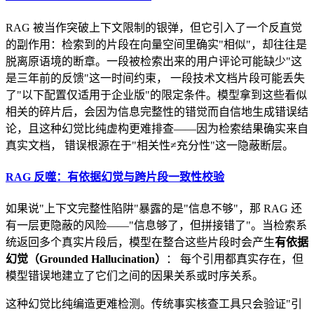
RAG 被当作突破上下文限制的银弹，但它引入了一个反直觉
的副作用：检索到的片段在向量空间里确实"相似"，却往往是
脱离原语境的断章。一段被检索出来的用户评论可能缺少"这
是三年前的反馈"这一时间约束， 一段技术文档片段可能丢失
了"以下配置仅适用于企业版"的限定条件。模型拿到这些看似
相关的碎片后，会因为信息完整性的错觉而自信地生成错误结
论，且这种幻觉比纯虚构更难排查——因为检索结果确实来自
真实文档， 错误根源在于"相关性≠充分性"这一隐蔽断层。
RAG 反噬：有依据幻觉与跨片段一致性校验
如果说"上下文完整性陷阱"暴露的是"信息不够"，那 RAG 还
有一层更隐蔽的风险——"信息够了，但拼接错了"。当检索系
统返回多个真实片段后，模型在整合这些片段时会产生
有依据
幻觉（Grounded Hallucination）
： 每个引用都真实存在，但
模型错误地建立了它们之间的因果关系或时序关系。
这种幻觉比纯编造更难检测。传统事实核查工具只会验证"引