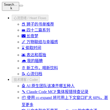
Search…
k
心流思绪 / Heart Flows
📕 狮子的书单推荐
🚝 四十二篇系列
🌃 长夜梦
🌌 万物联结与幸福感
⌛ 偷取时间
🌆 表达和孤独
🌧️ 我的腼腆
🥛 新工作，喝新饮料
📝 心流归档
技术博客 / Coder
🤖 AI 原生团队该凑齐哪五种人
🔧 Claude Code MCP 集体报错排查记录
📦 使用 cc-expand 将可用上下文窗口扩大 60%，甚
至更多