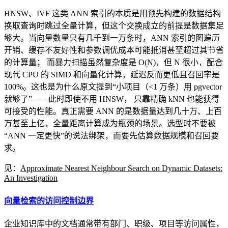
HNSW、IVF 这类 ANN 索引的本质是用预先构建的数据结构
换取查询时跳过全量计算，但这个交换成立的前提是数据集足
够大。当向量数量只有几千到一万条时，ANN 索引的图遍历
开销、缓存不友好性和参数调优成本可能抵消甚至超过其节省
的计算量； 而暴力扫描虽然复杂度是 O(N)，但 N 很小，配合
现代 CPU 的 SIMD 和向量化计算，延迟反而更低且召回率是
100%。这也是为什么原文提到“小项目（<1 万条）用 pgvector
就够了”——此时即使不用 HNSW， 只靠精确 kNN 也能获得
可接受的性能。真正需要 ANN 的是数据量达到几十万、上百
万甚至上亿，全量距离计算成为瓶颈的场景。选型时不要被
“ANN 一定更快”的说法绑架，而要先估算数据规模和召回要
求。
见：
Approximate Nearest Neighbour Search on Dynamic Datasets:
An Investigation
向量检索的访问控制边界
企业知识库中的文档通常带有部门、职级、项目等访问属性，