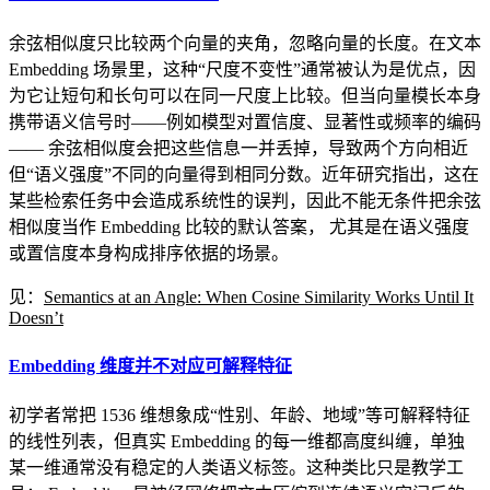
余弦相似度只比较两个向量的夹角，忽略向量的长度。在文本
Embedding 场景里，这种“尺度不变性”通常被认为是优点，因
为它让短句和长句可以在同一尺度上比较。但当向量模长本身
携带语义信号时——例如模型对置信度、显著性或频率的编码
—— 余弦相似度会把这些信息一并丢掉，导致两个方向相近
但“语义强度”不同的向量得到相同分数。近年研究指出，这在
某些检索任务中会造成系统性的误判，因此不能无条件把余弦
相似度当作 Embedding 比较的默认答案， 尤其是在语义强度
或置信度本身构成排序依据的场景。
见：
Semantics at an Angle: When Cosine Similarity Works Until It
Doesn’t
Embedding 维度并不对应可解释特征
初学者常把 1536 维想象成“性别、年龄、地域”等可解释特征
的线性列表，但真实 Embedding 的每一维都高度纠缠，单独
某一维通常没有稳定的人类语义标签。这种类比只是教学工