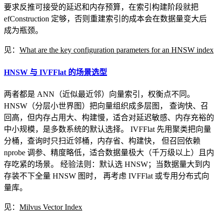
要求反推可接受的延迟和内存预算，在索引构建阶段就把
efConstruction 定够，否则重建索引的成本会在数据量变大后
成为瓶颈。
见：
What are the key configuration parameters for an HNSW index
HNSW 与 IVFFlat 的场景选型
两者都是 ANN（近似最近邻）向量索引，权衡点不同。
HNSW（分层小世界图）把向量组织成多层图， 查询快、召
回高，但内存占用大、构建慢，适合对延迟敏感、内存充裕的
中小规模，是多数系统的默认选择。 IVFFlat 先用聚类把向量
分桶，查询时只扫近邻桶，内存省、构建快， 但召回依赖
nprobe 调参、精度略低，适合数据量极大（千万级以上）且内
存吃紧的场景。 经验法则：默认选 HNSW；当数据量大到内
存装不下全量 HNSW 图时， 再考虑 IVFFlat 或专用分布式向
量库。
见：
Milvus Vector Index