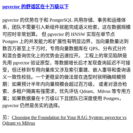
pgvector 的舒适区在十万级以下
pgvector 的优势在于和 PostgreSQL 共用存储、事务和运维体
系，团队不需要引入新组件就能完成语义检索，这在数据规模
可控时非常划算。 但 pgvector 的 HNSW 实现在单节点
Postgres 上的并发能力和扩展性有明显边界，当向量数量达到
数百万甚至上千万时，专用向量数据库在 QPS、分布式分片
和混合查询优化上的优势会迅速拉开。 工程上的常见陷阱是
先用 pgvector 验证原型，等数据增长后才发现查询延迟不可接
受，但迁移到专用向量库又涉及索引重建、嵌入重导和查询语
义一致性校验。一个更稳妥的做法是在选型时就明确规模预
期：如果预计半年内向量规模会超过百万级， 或者对混合检
索、多租户隔离有强需求，优先评估 Qdrant、Milvus 等专用方
案；如果数据量在十万级以下且团队已深度使用 Postgres，
pgvector 仍然是务实的选择。
见：
Choosing the Foundation for Your RAG System: pgvector vs
Qdrant vs Milvus