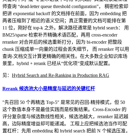
师查询 “dead-letter queue threshold configuration”， 稠密检索却
把讲 exponential backoff 的文档排在前面，因为 embedding 把
两者压缩到了相近的语义空间；真正需要的文档可能排在第
11 位，刚好在 top-k 之外。解决路径通常是 hybrid search： 用
BM25/sparse 检索补齐精确术语匹配，再用 cross-encoder
reranker 对合并后的候选重新打分，因为 bi-encoder 把整段
chunk 压缩成单一向量的过程会丢失细节， 而 reranker 可以用
查询-文档交互计算更精确的相关性。在大多数企业知识库场
景里，hybrid + rerank 已经从“优化项”变成默认配置。
见：
Hybrid Search and Re-Ranking in Production RAG
Rerank 候选池大小是精度与延迟的关键杠杆
"先召回 50 个再精选 Top-5" 是常见的召回-精排模式，但 50
这个数值本身不是最佳实践而是权衡结果。Cross-Encoder 的
评分复杂度与候选数线性相关，候选池越大，reranker 延迟越
高，边际精度增益却可能递减。 工程上应把候选池当作可配
置杠杆：先用 embedding 和 hybrid search 把前 N 个候选压准，