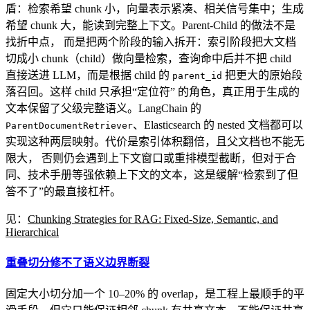
盾：检索希望 chunk 小，向量表示紧凑、相关信号集中；生成
希望 chunk 大，能读到完整上下文。Parent-Child 的做法不是
找折中点， 而是把两个阶段的输入拆开：索引阶段把大文档
切成小 chunk（child）做向量检索，查询命中后并不把 child
直接送进 LLM，而是根据 child 的
把更大的原始段
parent_id
落召回。这样 child 只承担“定位符” 的角色，真正用于生成的
文本保留了父级完整语义。LangChain 的
、Elasticsearch 的 nested 文档都可以
ParentDocumentRetriever
实现这种两层映射。代价是索引体积翻倍，且父文档也不能无
限大， 否则仍会遇到上下文窗口或重排模型截断，但对于合
同、技术手册等强依赖上下文的文本，这是缓解“检索到了但
答不了”的最直接杠杆。
见：
Chunking Strategies for RAG: Fixed-Size, Semantic, and
Hierarchical
重叠切分修不了语义边界断裂
固定大小切分加一个 10–20% 的 overlap，是工程上最顺手的平