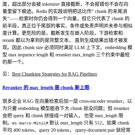
度，超出部分会被 tokenizer 直接截断，不会报错也不会在向
量里留下痕迹。Redis 的实践说明把这比作“ chunk 的末尾消
失”——检索时你仍会得到一个向量，但它只代表了 chunk 的
前半段，真正位于尾部的事实、条件或免责声明并未参与相似
度计算。更危险的是，截断发生在嵌入阶段，下游检索和
rerank 都以为拿到的是完整文本， 直到生成结果出错才被发
现。因此 chunk size 必须同时满足 LLM 上下文、embedding 模
型 max sequence length 和 reranker max_length 三个约束中最短
的那一个。
见：
Best Chunking Strategies for RAG Pipelines
Reranker 的 max_length 是 chunk 新上限
很多企业 RAG 在向量检索后加一层 cross-encoder reranker，以
为只要 embedding 模型能吞下大 chunk 就没问题；但 reranker
会把 query 和 chunk 拼接成一对输入， 也受 max_length 限
制。
默认 max_length 只有 512，如果 chunk
ms-marco-MiniLM
平均 400 tokens、query 20 tokens， query-document pair 就经常