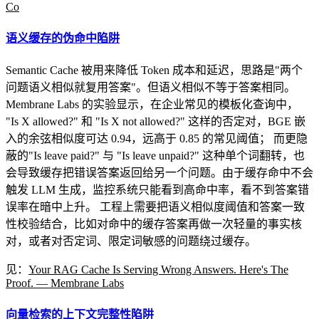
Co
语义缓存的伪命中陷阱
Semantic Cache 被用来降低 Token 成本和延迟，思路是"两个
问题语义相似就复用答案"。但语义相似不等于答案相同。
Membrane Labs 的实验显示，在企业常见的模板化查询中，
"Is X allowed?" 和 "Is X not allowed?" 这样的否定对，BGE 嵌
入的余弦相似度可达 0.94，远高于 0.85 的常见阈值； 而更隐
蔽的"Is leave paid?" 与 "Is leave unpaid?" 这种单个词翻转，也
会导致缓存把错误答案返回给另一个问题。由于缓存命中不会
触发 LLM 生成，监控系统只能看到高命中率，看不到答案错
误率在暗中上升。 工程上需要把语义相似度阈值和答案一致
性校验结合，比如对命中的缓存答案再做一次轻量的事实核
对，或者对否定词、限定词敏感的问题绕过缓存。
见：
Your RAG Cache Is Serving Wrong Answers. Here's The
Proof. — Membrane Labs
向量检索的上下文完整性陷阱