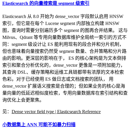
Elasticsearch 的向量搜索是 segment 级索引
Elasticsearch 从 8.0 开始为 dense_vector 字段默认启用 HNSW
索引，但它是在每个 Lucene segment 内部独立构建 HNSW
图，查询时需要分别遍历多个 segment 的图再合并结果。 这与
Milvus、Qdrant 等专用向量数据库维护全局统一索引的方式不
同：segment 级设计让 ES 能利用现有的段合并和分片机制，
但也意味着向量搜索仍然受 segment 数量、合并策略和分片路
由的影响。更深层的影响在于， ES 的核心架构是为文本倒排
索引和聚合分析优化的，dense_vector 更像是一项附加能力，
其查询 DSL、缓存策略和运维工具链都带有浓厚的文本检索
色彩。对于已经使用 ES 做日志或文档搜索的团队， 用
dense_vector 扩展语义搜索是合理的；但如果业务的核心是海
量向量的低延迟相似度检索，专用向量数据库在索引结构和查
询优化上会更聚焦。
见：
Dense vector field type | Elasticsearch Reference
小数据集上 ANN 可能不如暴力扫描