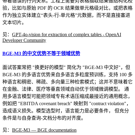
带着错误的行列关系。工程上需要对表格抽取结果做结构化校
验，比如与原始 PDF 的 OCR 结果做单元格级对比，或把表格
作为独立实体建立“表头-行-单元格”元数据，而不是直接塞进
文本切片。
见：
GPT-4o-vision for extraction of complex tables - OpenAI
Developer Community
BGE-M3 的中文优势不等于领域优势
面试答案常把 "换更好的模型" 简化为 "BGE-M3 中文好"，但
BGE-M3 的多语言优势来自多语言多粒度预训练，支持 100 多
种语言和稠密、稀疏、多向量三种检索模式；这并不意味着它
在金融、法律、医疗等垂直领域自动优于领域微调模型。 通
用多语言模型可能把领域专有术语压缩成最接近的通用概念，
例如把 "EBITDA covenant breach" 映射到 "contract violation"，
造成语义损失。模型选型时，语言能力是必要条件， 但充分
条件是与自身查询-文档分布的对齐度。
见：
BGE-M3 — BGE documentation