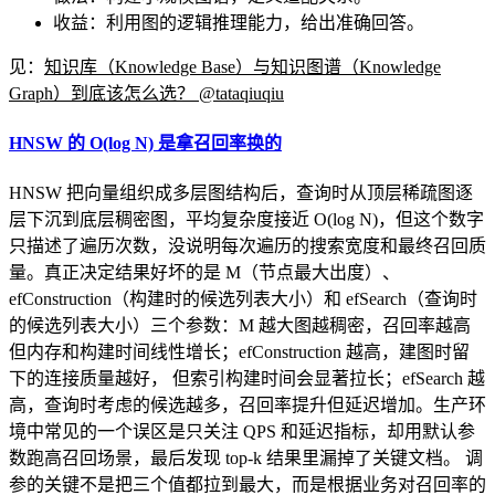
收益：利用图的逻辑推理能力，给出准确回答。
见：
知识库（Knowledge Base）与知识图谱（Knowledge
Graph）到底该怎么选？ @tataqiuqiu
HNSW 的 O(log N) 是拿召回率换的
HNSW 把向量组织成多层图结构后，查询时从顶层稀疏图逐
层下沉到底层稠密图，平均复杂度接近 O(log N)，但这个数字
只描述了遍历次数，没说明每次遍历的搜索宽度和最终召回质
量。真正决定结果好坏的是 M（节点最大出度）、
efConstruction（构建时的候选列表大小）和 efSearch（查询时
的候选列表大小）三个参数：M 越大图越稠密，召回率越高
但内存和构建时间线性增长；efConstruction 越高，建图时留
下的连接质量越好， 但索引构建时间会显著拉长；efSearch 越
高，查询时考虑的候选越多，召回率提升但延迟增加。生产环
境中常见的一个误区是只关注 QPS 和延迟指标，却用默认参
数跑高召回场景，最后发现 top-k 结果里漏掉了关键文档。 调
参的关键不是把三个值都拉到最大，而是根据业务对召回率的