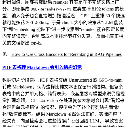
超出阈值，尾部被截断后 reranker 其实是在不完整文档上打
分。即便换成
这类支持 8192 tokens 的模
BGE-Reranker-v2-m3
型，输入变长也会直接增加推理延迟： CPU 上重排 30 个候选
就可能多花 200–400ms。于是 chunk 大小的决策从“LLM 能装
下”和“embedding 能装下”进一步收紧到“reranker 能在限定长度
内完整读完”，否则高成本重排环节打分失真， 反而把真正相
关的文档挤出 top-k。
见：
How to Use Cross-Encoders for Reranking in RAG Pipelines
PDF 表格转 Markdown 会引入结构幻觉
数据切片阶段常把 PDF 表格交给 Unstructured 或 GPT-4o-mini
转成 Markdown，认为这样比纯文本更保留行列结构。但复杂
表格中的合并单元格、跨行表头、嵌套层级对模型来说仍是视
觉推理难题， GPT-4o Vision 在处理复杂表格时会出现“看起来
合理但单元格错位”的情况，模型会为了补全行列结构而“脑
补”数值或标签。结果 Markdown 虽然语法正确，实际内容已
经失真，向量检索会把这些错误片段召回给 LLM， 导致答案