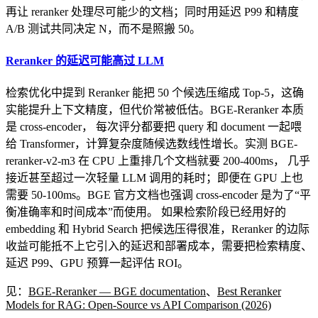
再让 reranker 处理尽可能少的文档；同时用延迟 P99 和精度
A/B 测试共同决定 N，而不是照搬 50。
Reranker 的延迟可能高过 LLM
检索优化中提到 Reranker 能把 50 个候选压缩成 Top-5，这确
实能提升上下文精度，但代价常被低估。BGE-Reranker 本质
是 cross-encoder， 每次评分都要把 query 和 document 一起喂
给 Transformer，计算复杂度随候选数线性增长。实测 BGE-
reranker-v2-m3 在 CPU 上重排几个文档就要 200-400ms， 几乎
接近甚至超过一次轻量 LLM 调用的耗时；即便在 GPU 上也
需要 50-100ms。BGE 官方文档也强调 cross-encoder 是为了“平
衡准确率和时间成本”而使用。 如果检索阶段已经用好的
embedding 和 Hybrid Search 把候选压得很准，Reranker 的边际
收益可能抵不上它引入的延迟和部署成本，需要把检索精度、
延迟 P99、GPU 预算一起评估 ROI。
见：
BGE-Reranker — BGE documentation
、
Best Reranker
Models for RAG: Open-Source vs API Comparison (2026)