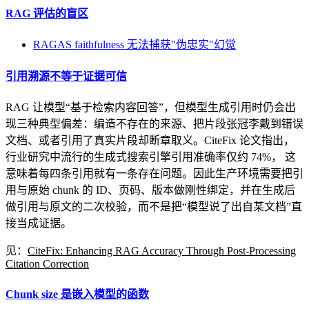
RAG 评估的盲区
RAGAS faithfulness 无法捕获"伪忠实"幻觉
引用溯源不等于证据可信
RAG 让模型“基于检索内容回答”，但模型生成引用时仍会出
现三种典型偏差：编造不存在的来源、把片段张冠李戴到错误
文档、或者引用了真实片段却断章取义。CiteFix 论文指出，
行业研究中流行的生成式搜索引擎引用准确率仅约 74%， 这
意味着每四条引用就有一条存在问题。因此生产环境需要把引
用与原始 chunk 的 ID、页码、版本做刚性绑定，并在生成后
做引用与原文的二次校验，而不是把“模型说了出自某文档”直
接当成证据。
见：
CiteFix: Enhancing RAG Accuracy Through Post-Processing
Citation Correction
Chunk size 是嵌入模型的函数