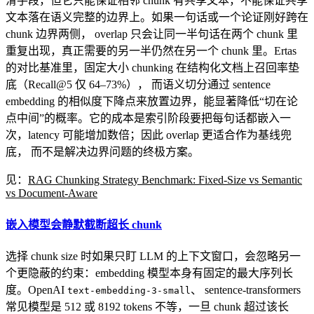
滑手段，但它只能保证相邻 chunk 有共享文本，不能保证共享
文本落在语义完整的边界上。如果一句话或一个论证刚好跨在
chunk 边界两侧， overlap 只会让同一半句话在两个 chunk 里
重复出现，真正需要的另一半仍然在另一个 chunk 里。Ertas
的对比基准里，固定大小 chunking 在结构化文档上召回率垫
底（Recall@5 仅 64–73%）， 而语义切分通过 sentence
embedding 的相似度下降点来放置边界，能显著降低“切在论
点中间”的概率。它的成本是索引阶段要把每句话都嵌入一
次，latency 可能增加数倍；因此 overlap 更适合作为基线兜
底， 而不是解决边界问题的终极方案。
见：
RAG Chunking Strategy Benchmark: Fixed-Size vs Semantic
vs Document-Aware
嵌入模型会静默截断超长 chunk
选择 chunk size 时如果只盯 LLM 的上下文窗口，会忽略另一
个更隐蔽的约束：embedding 模型本身有固定的最大序列长
度。OpenAI
、 sentence-transformers
text-embedding-3-small
常见模型是 512 或 8192 tokens 不等，一旦 chunk 超过该长