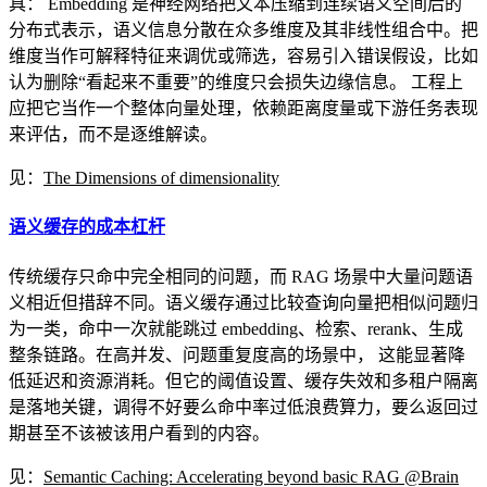
具： Embedding 是神经网络把文本压缩到连续语义空间后的
分布式表示，语义信息分散在众多维度及其非线性组合中。把
维度当作可解释特征来调优或筛选，容易引入错误假设，比如
认为删除“看起来不重要”的维度只会损失边缘信息。 工程上
应把它当作一个整体向量处理，依赖距离度量或下游任务表现
来评估，而不是逐维解读。
见：
The Dimensions of dimensionality
语义缓存的成本杠杆
传统缓存只命中完全相同的问题，而 RAG 场景中大量问题语
义相近但措辞不同。语义缓存通过比较查询向量把相似问题归
为一类，命中一次就能跳过 embedding、检索、rerank、生成
整条链路。在高并发、问题重复度高的场景中， 这能显著降
低延迟和资源消耗。但它的阈值设置、缓存失效和多租户隔离
是落地关键，调得不好要么命中率过低浪费算力，要么返回过
期甚至不该被该用户看到的内容。
见：
Semantic Caching: Accelerating beyond basic RAG @Brain