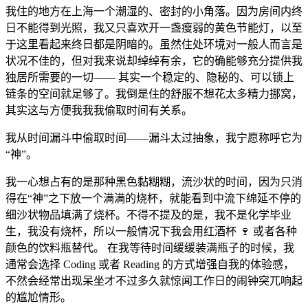
我住的地方在上海一个潮湿的、密封的小角落。因为房间内终
日不能得到光照，我又只喜欢开一盏瘦弱的黄色节能灯，以至
于这里看起来终日都是阴暗的。虽然住处环境对一般人而言是
状况不佳的，但对我来说却绰绰有余，它的确能够充分提供我
独居所需要的一切—— 其实一个稳定的、隐秘的、可以锁上
链条的空间就足够了。我倒是住的舒服不想花太多精力挪窝，
其实这与方便我我我偷取时间有关系。
我从时间漏斗中偷取时间——漏斗太过抽象，我宁愿称呼它为
“神”。
我一心想占有的是那种黑色黏糊糊，流沙状的时间，因为只消
得在“神”之下放一个满满的烧杯，就能看到中流下绵延不停的
细沙状物品填满了烧杯。不得不提及的是，我不是化学毕业
生，我没有烧杯，所以一般情况下我会用红酒杯 🍷 或者各种
颜色的饮料瓶替代。 在我等待时间缓缓装满瓶子的时候，我
通常会选择 Coding 或者 Reading 的方式增强自我的体验感，
不然会经常出现呆坐才不过多久就惊闻工作日的闹钟突兀响起
的尴尬情形。