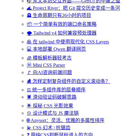
🎼 从文本到交互界面——GenUI 的中庸之道
🌊 Project River：把 Git 提交历史变成一条河
🪦 生命周期只有26小时的项目
📦 一个简单有效的端口命名策略
🌪️ Tailwind v4 如何兼容预处理器
🥞 在 tailwind 中使用现代化 CSS Layers
💻 本地部署 Qwen 翻译网页
🧊 模板解析器轻考古
Ⓜ️ Mini CSS Parser
🚩 向AI咨询前端问题
⛸️ 怎样定制复杂组件的自定义滚动条？
⚖️ 统一多组件库的层叠顺序
🕷️ 滑动验证码破解思路
🌟 探秘 CSS 光影效果
🍲 设计模式与 JS 魔法锅
🌐 Anysort：灵活、优雅的多属性排序
💫 CSS 幻术 | 抗锯齿
❓ 用纯CSS判断鼠标进入的方向