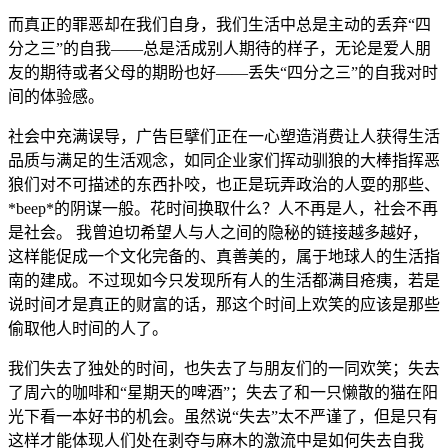
而真正的罪恶却在我们自身，我们生活中总是主动的丢弃“四
分之三”的自我——总是活成别人期待的样子，无论是爱人朋
友的期待或者父母的期盼也好——丢失“四分之三”的自我对时
间的体验感。
社会中充满误导，广告巨擘们正在一心塑造消费让人获得生活
品质与满足的生活观念，如同企业家们挥动驯狼的大棒指挥恶
狼们对不可描述的东西扑咬，也正是玩弄政治的人耍的那些、
*beep*的阴谋一般。花时间换取什么？人不再是人，社会不再
是社会。 我曾迫切希望人与人之间的隐秘的链接越多越好，
这样能促成一个文化完备的、真善美的，属于地球人的生活指
南的建成。不过现如今只发现所有人的生活都满目疮痍，若是
说时间才是真正的财富的话，那这个时间上欢笑的应该是那些
偷取他人时间的人了。
我们失去了独处的时间，也失去了与朋友们的一同欢笑；失去
了周六的咖啡和“星期天的啤酒”；失去了和一只懒散的猫在阳
光下看一本好书的机会。虽然说“失去”太不严谨了，但是只有
这样才能体现人们处在剥夺与麻木的激流中是如何失去自我