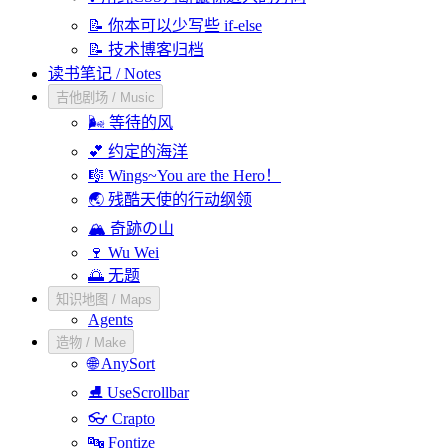
📝 你本可以少写些 if-else
📝 技术博客归档
读书笔记 / Notes
吉他剧场 / Music
🌬️ 等待的风
💕 约定的海洋
🎼 Wings~You are the Hero！
🌏 残酷天使的行动纲领
🏔️ 奇跡の山
🍷 Wu Wei
🌅 无题
知识地图 / Maps
Agents
造物 / Make
🌐 AnySort
⛸️ UseScrollbar
👓 Crapto
🔤 Fontize