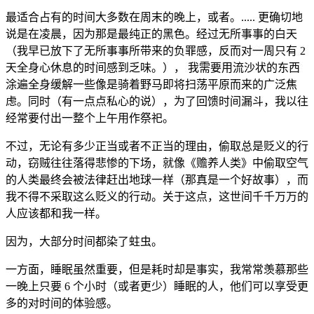
最适合占有的时间大多数在周末的晚上，或者。..... 更确切地
说是在凌晨，因为那是最纯正的黑色。经过无所事事的白天
（我早已放下了无所事事所带来的负罪感，反而对一周只有 2
天全身心休息的时间感到乏味。）， 我需要用流沙状的东西
涂遍全身缓解一些像是骑着野马即将扫荡平原而来的广泛焦
虑。同时（有一点点私心的说），为了回馈时间漏斗，我以往
经常要付出一整个上午用作祭祀。
不过，无论有多少正当或者不正当的理由，偷取总是贬义的行
动，窃贼往往落得悲惨的下场，就像《赡养人类》中偷取空气
的人类最终会被法律赶出地球一样（那真是一个好故事），而
我不得不采取这么贬义的行动。关于这点，这世间千千万万的
人应该都和我一样。
因为，大部分时间都染了蛀虫。
一方面，睡眠虽然重要，但是耗时却是事实，我常常羡慕那些
一晚上只要 6 个小时（或者更少）睡眠的人，他们可以享受更
多的对时间的体验感。