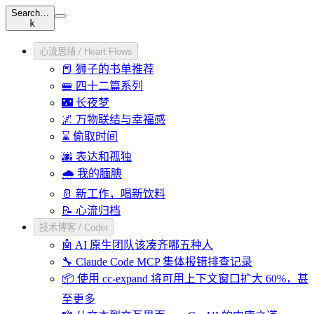
Search…
k
心流思绪 / Heart Flows
📕 狮子的书单推荐
🚝 四十二篇系列
🌃 长夜梦
🌌 万物联结与幸福感
⌛ 偷取时间
🌆 表达和孤独
🌧️ 我的腼腆
🥛 新工作，喝新饮料
📝 心流归档
技术博客 / Coder
🤖 AI 原生团队该凑齐哪五种人
🔧 Claude Code MCP 集体报错排查记录
📦 使用 cc-expand 将可用上下文窗口扩大 60%，甚
至更多